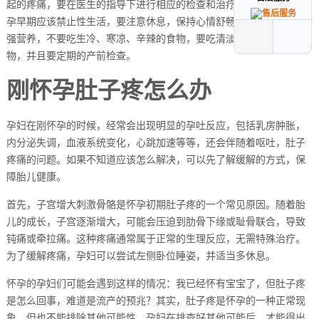
起的疼痛，要在医生的指导下进行相应的检查和治疗。建议女性在怀
孕早期应该禁止性生活，要注意休息，保持心情舒畅。饮食方面要加
强营养，不要吃生冷、寒凉、辛辣的食物，要吃清淡、易消化的食
物，并且要定期的产前检查。
刚怀孕肚子疼怎么办
孕妇在刚怀孕的时候，经常会出现明显的孕吐反应，包括乳房肿胀，
内分泌失调，血液系统变化，心跳加速等等，还会伴随着呕吐，肚子
疼痛的问题。如果不知道应该怎么解决，可以先了解缓解的方式，保
障胎儿健康。
首先，子宫增大刺激骨骼是怀孕初期肚子疼的一个常见原因。随着胎
儿的成长，子宫逐渐增大，可能会压迫到肋骨下缘或耻骨联合，导致
钝痛或牵拉痛。这种疼痛通常属于正常的生理反应，无需特殊治疗。
为了缓解疼痛，孕妇可以尝试左侧卧位睡姿，并适当多休息。
怀孕的孕妇们可能会遇到这样的情况：我已经怀有宝宝了，但肚子疼
是怎么回事，难道是流产的预兆？其实，肚子疼是怀孕的一种正常现
象，但也不能排除其他可能性。孕妇在排查好其他可能后，才能得出