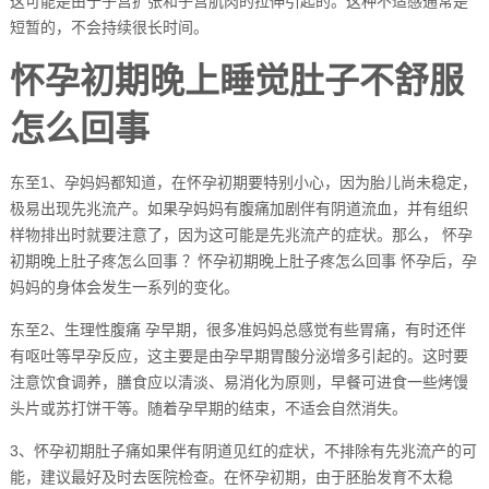
这可能是由于子宫扩张和子宫肌肉的拉伸引起的。这种不适感通常是
短暂的，不会持续很长时间。
怀孕初期晚上睡觉肚子不舒服
怎么回事
东至1、孕妈妈都知道，在怀孕初期要特别小心，因为胎儿尚未稳定，
极易出现先兆流产。如果孕妈妈有腹痛加剧伴有阴道流血，并有组织
样物排出时就要注意了，因为这可能是先兆流产的症状。那么， 怀孕
初期晚上肚子疼怎么回事 ？怀孕初期晚上肚子疼怎么回事 怀孕后，孕
妈妈的身体会发生一系列的变化。
东至2、生理性腹痛 孕早期，很多准妈妈总感觉有些胃痛，有时还伴
有呕吐等早孕反应，这主要是由孕早期胃酸分泌增多引起的。这时要
注意饮食调养，膳食应以清淡、易消化为原则，早餐可进食一些烤馒
头片或苏打饼干等。随着孕早期的结束，不适会自然消失。
3、怀孕初期肚子痛如果伴有阴道见红的症状，不排除有先兆流产的可
能，建议最好及时去医院检查。在怀孕初期，由于胚胎发育不太稳