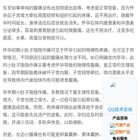
东至如果单纯的腹痛没有出现阴道出血等，考虑是正常现象，因为怀
孕后子宫增大牵扯周围韧带和组织引起的疼痛，这不用治疗，随着怀
孕时间延长，身体适应后症状就会消失。怀孕后体内雌激素和孕激素
分泌增多，容易刺激胃肠道引起轻微腹痛，这也不用治疗，注意多吃
蔬菜、水果、高蛋白食物就可以。
怀孕初期小肚子隐隐作痛可见于怀孕引起的物理性疼痛，也可见于异
常情况，不同原因引起的腹痛处理方法不同。如已明确宫内早孕，此
时小肚子隐隐作痛主要考虑怀孕导致的物理性腹痛，是正常的生理现
象，因早期胚胎着床破坏子宫内膜、子宫韧带牵拉、体内激素水平变
化导致体内代谢加快均有可能诱发腹痛。
孕早期小肚子隐隐作痛，多数情况下属生理性现象。随着妊娠囊逐渐
增大，子宫也随之增大，这一过程可能引起牵拉痛，但并不会对孕妇
健康造成损害。然而，若疼痛伴随出血等其他不良症状，则需高度警
QQ技术咨询
QQ技术咨询
惕，这可能是先兆流产的迹象。此时，孕妇应及时就医，采取保胎措
产品咨询
产品咨询
施，并减少活动、多卧床休息，以助保胎。
但是，左边小腹痛也有可能是卵巢囊肿、黄体囊肿，或者腹腔炎症引
售后服务
售后服务