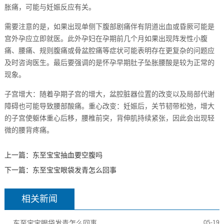
胀痛，可能与妊娠反应有关。
需要注意的是，如果出现单侧下腹部剧痛伴有阴道出血或昏厥可能是
宫外孕应立即就医。此外孕妇在孕期前几个月如果出现阵发性小腹
痛、腰痛、规则腹痛或骨盆腔痛等症状可能表明存在更复杂的问题应
及时咨询医生。最后要强调的是怀孕早期肚子坠胀腰酸是较为正常的
现象。
子宫增大：随着孕期子宫的增大，盆腔脏器位置的改变以及局部代谢
障碍也可能导致腰部酸痛。重心改变：妊娠后，关节韧带松弛，增大
的子宫使躯体重心后移，腰椎前突，背伸肌持续紧张，因此会出现轻
微的腰背疼痛。
上一篇：
东至宝宝抽血要空腹吗
下一篇：
东至宝宝眼袋发青怎么回事
相关新闻
东至宝宝眼袋发青怎么回事
05-19