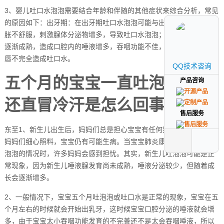
3、婴儿吐口水泡泡需要结合年龄和伴随的其他症状来综合分析，常见
的原因如下：出牙期：在出牙期吐口水泡泡可能与出牙有关，牙龈肿
胀不舒服，刺激腺体分泌物增多，导致吐口水泡泡；或是唾液腺发育
逐渐成熟，造成口腔内的唾液增多，吞咽功能不佳，口腔比较浅，闭
唇不完全造成吐口水。
QQ技术咨询
QQ技术咨询
五个月的宝宝一直吐泡泡,头部
产品咨询
产品咨询
还直冒冷汗是怎么回事
售后服务
售后服务
东至1、新生儿出生后，妈妈们总是担心宝宝有任何异常。然而，即使
妈妈们细心照料，宝宝仍有可能生病。当宝宝肺炎康复后仍然出现吐
泡泡的情况时，许多妈妈会感到担忧。其实，新生儿吐泡泡可能是正
常现象，因为新生儿唾液腺发育尚未成熟，唾液分泌较少，但随着成
长会逐渐增多。
2、一般情况下，宝宝五个月吐泡泡或吐口水是正常的现象，宝宝在五
个月左右的时候就会开始出乳牙，这时候宝宝口腔分泌的唾液就会增
多，由于宝宝太小吞咽功能发育的不完善还不是太会吞咽唾液，所以