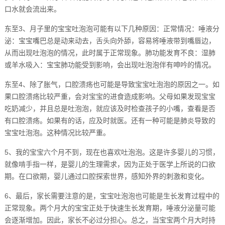
口水就会流出来。
东至3、月子里的宝宝吐泡泡可能有以下几种原因：正常情况：唾液分
泌：宝宝嘴巴总是动来动去，舌头向外舔，容易将唾液带到嘴唇边，
从而出现吐泡泡的情况，此时属于正常现象。肺功能发育不良：湿肺
或羊水吸入：宝宝肺功能受到影响，会出现吐泡泡伴有呻吟的情况。
东至4、除了胀气，口腔溃疡也可能是导致宝宝吐泡泡的原因之一。如
果口腔溃疡比较严重，会对宝宝的进食造成影响。父母如果发现宝宝
吃奶减少，并且总是吐泡泡，就应该及时检查孩子的小嘴，查看是否
有口腔溃疡。如果有的话，应及时就医。还有一种可能是肺炎导致的
宝宝吐泡泡。这种情况比较严重。
5、我的宝宝六个月不到，现在也喜欢吐泡泡。这是许多婴儿的习惯，
就像啃手指一样，是婴儿的生理需求，因为正处于医学上所说的口欲
期。在口欲期，婴儿通过口腔探索世界，感知外界的刺激和变化。
6、最后，家长需要注意的是，宝宝吐泡泡也可能是生长发育过程中的
正常现象。两个月大的宝宝正处于快速生长发育期，唾液分泌量可能
会逐渐增加。因此，家长不必过分担心。总之，当宝宝两个月大时持