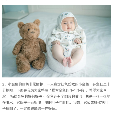
2、小金鱼的颜色非常鲜艳，一只身穿红色丝裙的小金鱼，在鱼缸里十
分抢眼。下面是我为大家整理了描写金鱼的 好句好段 ，希望大家喜
欢。 描绘金鱼的好句好段 小金鱼还有个圆圆的嘴巴，总是一张一张地
在喝水，它似乎一直很渴，喝的肚子胖胖的。我想，它如果喝水把肚
子撑圆了，一定像蹦蹦球一样好玩。