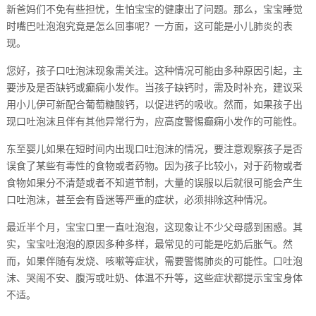
新爸妈们不免有些担忧，生怕宝宝的健康出了问题。那么，宝宝睡觉
时嘴巴吐泡泡究竟是怎么回事呢？一方面，这可能是小儿肺炎的表
现。
您好，孩子口吐泡沫现象需关注。这种情况可能由多种原因引起，主
要涉及是否缺钙或癫痫小发作。当孩子缺钙时，需及时补充，建议采
用小儿伊可新配合葡萄糖酸钙，以促进钙的吸收。然而，如果孩子出
现口吐泡沫且伴有其他异常行为，应高度警惕癫痫小发作的可能性。
东至婴儿如果在短时间内出现口吐泡沫的情况，要注意观察孩子是否
误食了某些有毒性的食物或者药物。因为孩子比较小，对于药物或者
食物如果分不清楚或者不知道节制，大量的误服以后就很可能会产生
口吐泡沫，甚至会有昏迷等严重的症状，必须排除这种情况。
最近半个月，宝宝口里一直吐泡泡，这现象让不少父母感到困惑。其
实，宝宝吐泡泡的原因多种多样，最常见的可能是吃奶后胀气。然
而，如果伴随有发烧、咳嗽等症状，需要警惕肺炎的可能性。口吐泡
沫、哭闹不安、腹泻或吐奶、体温不升等，这些症状都提示宝宝身体
不适。