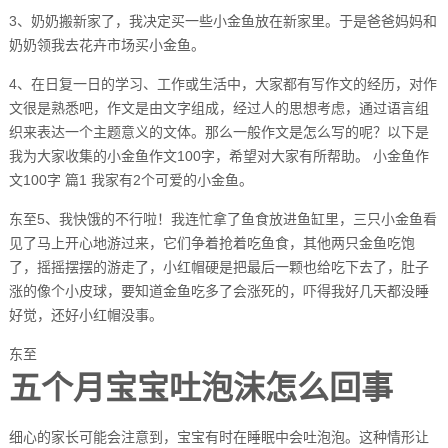
3、奶奶搬新家了，我决定买一些小金鱼放在新家里。于是爸爸妈妈和
奶奶领我去花卉市场买小金鱼。
4、在日复一日的学习、工作或生活中，大家都有写作文的经历，对作
文很是熟悉吧，作文是由文字组成，经过人的思想考虑，通过语言组
织来表达一个主题意义的文体。那么一般作文是怎么写的呢？以下是
我为大家收集的小金鱼作文100字，希望对大家有所帮助。 小金鱼作
文100字 篇1 我家有2个可爱的小金鱼。
东至5、我快饿的不行啦！我连忙拿了鱼食放进鱼缸里，三只小金鱼看
见了马上开心地游过来，它们争着抢着吃鱼食，其他两只金鱼吃饱
了，摇摇摆摆的游走了，小红帽硬是把最后一颗也给吃下去了，肚子
涨的像个小皮球，要知道金鱼吃多了会涨死的，吓得我好几天都没睡
好觉，还好小红帽没事。
东至
五个月宝宝吐泡沫怎么回事
细心的家长可能会注意到，宝宝有时在睡眠中会吐泡泡。这种情形让