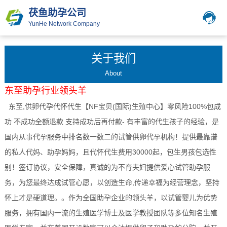
茯鱼助孕公司
YunHe Network Company
关于我们
About
东至
助孕行业领头羊
东至,供卵代孕代怀代生【NF宝贝(国际)生殖中心】零风险100%包成
功 不成功全额退款 支持成功后再付款- 有丰富的代生孩子的经验，是
国内从事代孕服务中排名数一数二的试管供卵代孕机构！提供最靠谱
的私人代妈、助孕妈妈，且代怀代生费用30000起，包生男孩包选性
别！签订协议，安全保障，真诚的为不育夫妇提供爱心试管助孕服
务，为您最终达成试管心愿，以创造生命,传递幸福为经营理念，坚持
怀上才是硬道理。。作为全国助孕企业的领头羊，以试管婴儿为优势
服务，拥有国内一流的生殖医学博士及医学教授团队等多位知名生殖