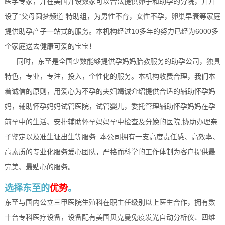
医学专家，并在美国开设数家可以合法提供卵子和助孕的分院，并开
设了“父母圆梦频道”特助组，为男性不育，女性不孕，卵巢早衰等家庭
提供助孕产子一站式的服务。本机构经过10多年的努力已经为6000多
个家庭送去健康可爱的宝宝！
同时，东至是全国少数能够提供孕妈妈胎教服务的助孕公司，独具
特色，专业，专注，投入，个性化的服务。本机构收费合理，我们本
着诚信的原则，用爱心为不孕的夫妇竭诚介绍提供合适的辅助怀孕妈
妈，辅助怀孕妈妈试管医院，试管婴儿，委托管理辅助怀孕妈妈在孕
前孕中的生活、安排辅助怀孕妈妈孕中检查及分娩的医院;协助办理亲
子鉴定以及准生证出生等服务. 本公司拥有一支高度责任感、高效率、
高素质的专业化服务爱心团队，严格而科学的工作体制为客户提供最
完美、最贴心的服务。
选择东至的
优势
。
东至与国内公立三甲医院生殖科在职主任级别以上医生合作，拥有数
十台专科医疗设备，设备配有美国贝克曼免疫发光自动分析仪、四维