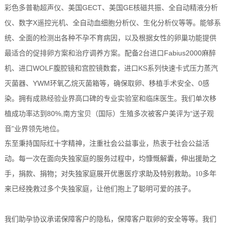
彩色多普勒超声仪、美国GECT、美国GE核磁共振、全自动精液分析
仪、数字X遥控光机、全自动血细胞分析仪、生化分析仪等等。能够系
统、全面的检测出各种不孕不育病因，以及根据女性的卵巢功能提供
最适合的促排卵方案和治疗调养方案。配备2台进口Fabius2000麻醉
机、进口WOLF腹腔镜和宫腔镜数套，进口KS系列快速卡式压力蒸汽
灭菌器、YWM环氧乙烷灭菌箱等，确保取卵、移植手术安全、0感
染。拥有成熟经验业界高口碑的专业实验室和临床医生。我们单次移
植成功率达到80%,南方宝贝（国际）生殖多次被客户美评为“送子观
音”业界领先地位。
东至秉持国际红十字精神，注重社会公益事业，热衷于社会公益活
动。每一次在面向失独家庭的服务过程中，均慷慨解囊，伸出援助之
手，捐款、捐物；对失独家庭展开优惠医疗求助及特别救助。10多年
来已经挽救过多个失独家庭，让他们抱上了聪明可爱的孩子。
我们助孕协议承诺保障客户的隐私，保障客户取卵的安全等等。我们