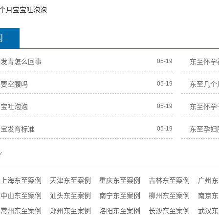
个月宝宝吐泡泡
闻
袋发青怎么回事
05-19
东至怀孕
血要空腹吗
05-19
东至几个
宝宝吐泡泡
05-19
东至怀孕
宝宝发育标准
05-19
东至孕妇
Y
上海东至案例
天津东至案例
重庆东至案例
吉林东至案例
广州东
中山东至案例
汕头东至案例
南宁东至案例
柳州东至案例
南京东
常州东至案例
郑州东至案例
洛阳东至案例
长沙东至案例
武汉东