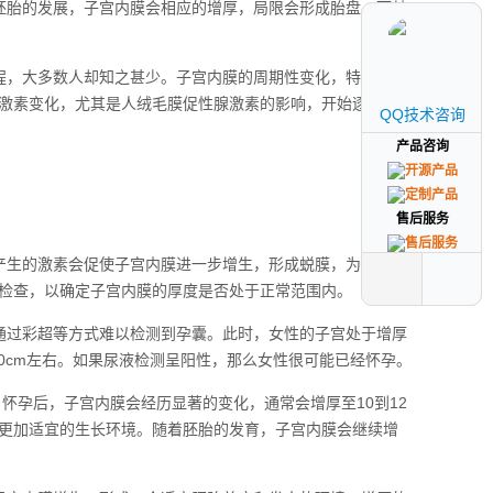
胚胎的发展，子宫内膜会相应的增厚，局限会形成胎盘，而其
程，大多数人却知之甚少。子宫内膜的周期性变化，特别是孕
激素变化，尤其是人绒毛膜促性腺激素的影响，开始逐渐增生
QQ技术咨询
QQ技术咨询
产品咨询
产品咨询
售后服务
售后服务
产生的激素会促使子宫内膜进一步增生，形成蜕膜，为受精卵
检查，以确定子宫内膜的厚度是否处于正常范围内。
通过彩超等方式难以检测到孕囊。此时，女性的子宫处于增厚
0cm左右。如果尿液检测呈阳性，那么女性很可能已经怀孕。
怀孕后，子宫内膜会经历显著的变化，通常会增厚至10到12
更加适宜的生长环境。随着胚胎的发育，子宫内膜会继续增