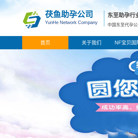
茯鱼助孕公司
东至助孕行
YunHe Network Company
中国东至代孕公
首页
关于我们
NF宝贝国