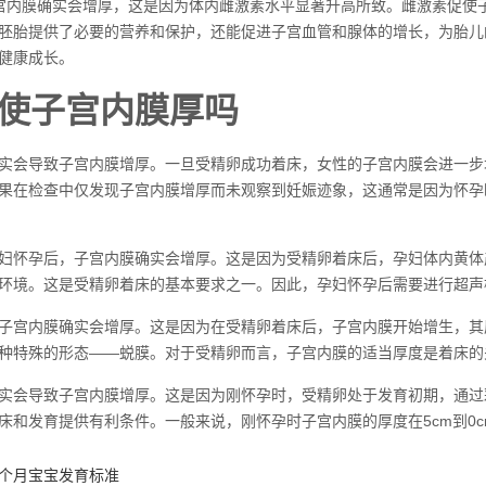
宫内膜确实会增厚，这是因为体内雌激素水平显著升高所致。雌激素促使
胚胎提供了必要的营养和保护，还能促进子宫血管和腺体的增长，为胎儿
健康成长。
使子宫内膜厚吗
实会导致子宫内膜增厚。一旦受精卵成功着床，女性的子宫内膜会进一步
果在检查中仅发现子宫内膜增厚而未观察到妊娠迹象，这通常是因为怀孕
妇怀孕后，子宫内膜确实会增厚。这是因为受精卵着床后，孕妇体内黄体
环境。这是受精卵着床的基本要求之一。因此，孕妇怀孕后需要进行超声
子宫内膜确实会增厚。这是因为在受精卵着床后，子宫内膜开始增生，其
种特殊的形态——蜕膜。对于受精卵而言，子宫内膜的适当厚度是着床的
实会导致子宫内膜增厚。这是因为刚怀孕时，受精卵处于发育初期，通过
床和发育提供有利条件。一般来说，刚怀孕时子宫内膜的厚度在5cm到0
个月宝宝发育标准