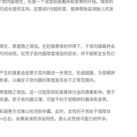
子宫内膜增生，形成一个适宜胚胎着床和发育的环境。增厚的
的成长提供支持。定期进行B超检查，能够帮助监测胎儿的发
增生，厚度随之增加。在妊娠黄体的作用下，子宫内膜最终会
时间尚短。仅凭子宫内膜厚度增加的症状，并不能断定女性已
产生的激素会促使子宫内膜进一步增生，形成蜕膜，为受精卵
检查，以确定子宫内膜的厚度是否处于正常范围内。
厚度随之增加。这一过程受到妊娠黄体分泌的激素影响，使子
关键。若子宫内膜过薄，可能不利于受精卵的着床和发育。
彩超等方式难以检测到孕囊。此时，女性的子宫处于增厚状
cm左右。如果尿液检测呈阳性，那么女性很可能已经怀孕。