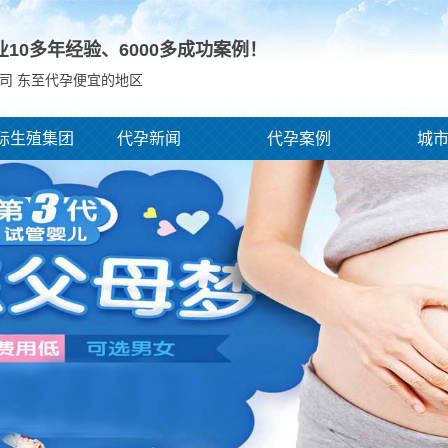
业10多年经验、
6000
多成功案例！
司 东至代孕便宜的地区
际生殖集团
代孕新闻
代孕案例
城