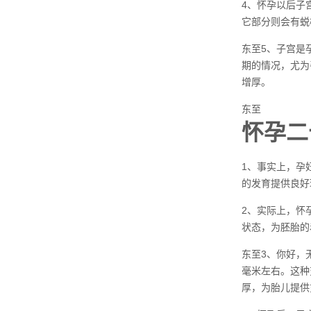
4、怀孕以后子
它部分则会有蜕
东至5、子宫是
期的情况，尤为
增厚。
东至
怀孕二
1、事实上，孕
的发育提供良好
2、实际上，怀
状态，为胚胎的
东至3、你好，
毫米左右。这种
厚，为胎儿提供