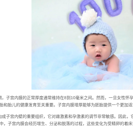
期，子宫内膜的正常厚度通常维持在8到10毫米之间。然而，一旦女性怀孕
胎和胎儿的健康发育至关重要。子宫内膜增厚能够为胚胎提供一个更加适
构成子宫内壁的重要组织，它对雌激素和孕激素的调节非常敏感。因此，
中，子宫内膜会经历增生、分泌和脱落的过程，这些变化为受精卵的着床