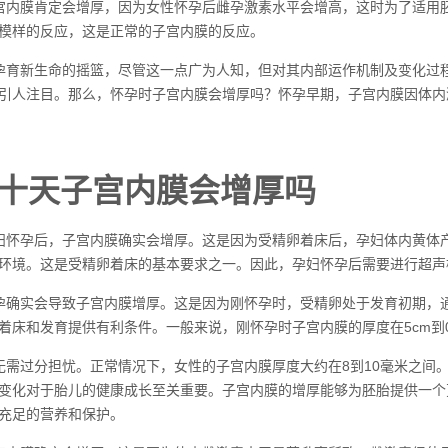
宫内膜肯定会增厚，因为女性怀孕后雌孕激素水平会增高，这时为了适用
模样的反应，这是正常的子宫内膜的反应。
孕育新生命的摇篮，尽管这一点广为人知，但对其内部运作机制及变化过
引人注目。那么，怀孕时子宫内膜会增厚吗？怀孕早期，子宫内膜因体内
十天子宫内膜会增厚吗
妇怀孕后，子宫内膜确实会增厚。这是因为受精卵着床后，孕妇体内黄体
环境。这是受精卵着床的基本要求之一。因此，孕妇怀孕后需要进行超声
孕确实会导致子宫内膜增厚。这是因为刚怀孕时，受精卵处于发育初期，
着床和发育提供有利条件。一般来说，刚怀孕时子宫内膜的厚度在5cm到
无需过分担忧。正常情况下，女性的子宫内膜厚度大约在8到10毫米之间。
变化对于胎儿的健康成长至关重要。子宫内膜的增厚能够为胚胎提供一个
充足的营养和保护。