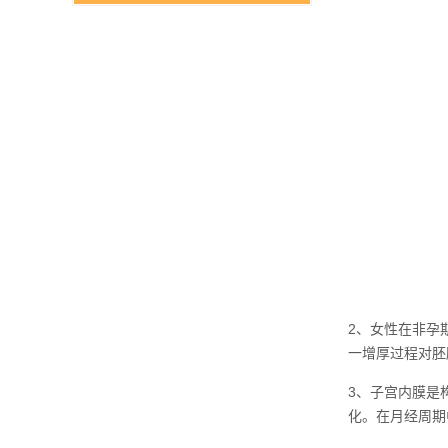
2、女性在非孕
一增厚过程对胚
3、子宫内膜是
化。在月经周期