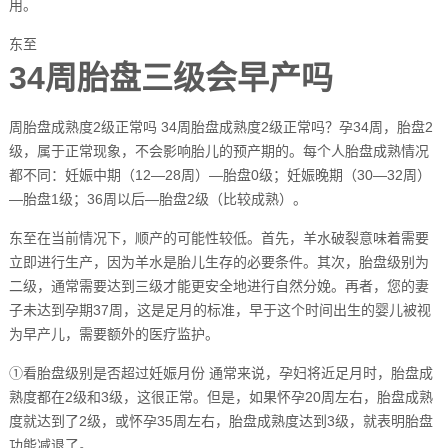
用。
东至
34周胎盘三级会早产吗
周胎盘成熟度2级正常吗 34周胎盘成熟度2级正常吗？孕34周，胎盘2
级，属于正常现象，不会影响胎儿的预产期的。每个人胎盘成熟情况
都不同：妊娠中期（12—28周）—胎盘0级；妊娠晚期（30—32周）
—胎盘1级；36周以后—胎盘2级（比较成熟）。
东至在当前情况下，顺产的可能性较低。首先，羊水破裂意味着需要
立即进行生产，因为羊水是胎儿生存的必要条件。其次，胎盘级别为
二级，通常需要达到三级才能更安全地进行自然分娩。再者，您的妻
子未达到孕期37周，这是足月的标准，早于这个时间出生的婴儿被视
为早产儿，需要额外的医疗监护。
①看胎盘级别是否超过妊娠月份 通常来说，孕妇将近足月时，胎盘成
熟度都在2级和3级，这很正常。但是，如果怀孕20周左右，胎盘成熟
度就达到了2级，或怀孕35周左右，胎盘成熟度达到3级，就表明胎盘
功能减退了。