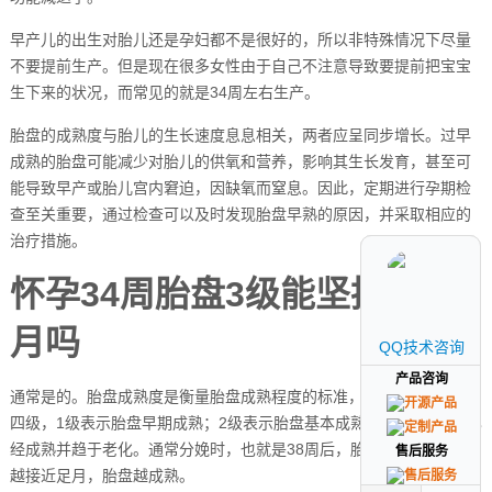
早产儿的出生对胎儿还是孕妇都不是很好的，所以非特殊情况下尽量
不要提前生产。但是现在很多女性由于自己不注意导致要提前把宝宝
生下来的状况，而常见的就是34周左右生产。
胎盘的成熟度与胎儿的生长速度息息相关，两者应呈同步增长。过早
成熟的胎盘可能减少对胎儿的供氧和营养，影响其生长发育，甚至可
能导致早产或胎儿宫内窘迫，因缺氧而窒息。因此，定期进行孕期检
查至关重要，通过检查可以及时发现胎盘早熟的原因，并采取相应的
治疗措施。
怀孕34周胎盘3级能坚持到足
月吗
QQ技术咨询
QQ技术咨询
产品咨询
产品咨询
通常是的。胎盘成熟度是衡量胎盘成熟程度的标准，从0到3一共分为
四级，1级表示胎盘早期成熟；2级表示胎盘基本成熟；3级表示胎盘已
经成熟并趋于老化。通常分娩时，也就是38周后，胎盘成熟度为3级，
售后服务
售后服务
越接近足月，胎盘越成熟。