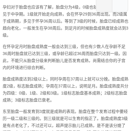
孕妇对于胎盘也应该有了解，胎盘分为4级，0级也就是没有成熟，多
见于中孕期。1级就开始走向成熟，会在怀孕29到36周出现。而2级属
于成熟期，多见于怀孕36周以后。等到了3级的时候，胎盘已经成熟也
趋向老化，一般发生在孕38周后。到足月的时候胎盘成熟度就会达到3
级。
在怀孕足月时胎盘成熟度一般会达到三级，但也有少数人在孕龄不足
36周时胎盘就已达到三级，或孕龄已超过36周而胎盘只达到一级。因
此，不能只从胎盘分级来判断胎儿是否发育成熟，尚需结合你的子宫
内的环境进行综合判断。
胎盘成熟度达到2级以上，同时孕周在37周以上就可以分娩。胎盘成熟
度2级，标志胎盘成熟；孕周在37周以上，说明足月。胎盘成熟度共分
为四级：0级、1级、2级和3级。1级标志胎盘基本成熟；2级标志胎盘
成熟；3级标志胎盘已衰老。
东至胎盘一般发育到3度就是成熟的表现。胎盘在整个发育过程中要经
历一级二级和三级的。到三级就是可以生育的指正了。胎盘成熟度3级
是有点老化了，不过还可以，超声提示胎儿已成熟，是不是该分娩了