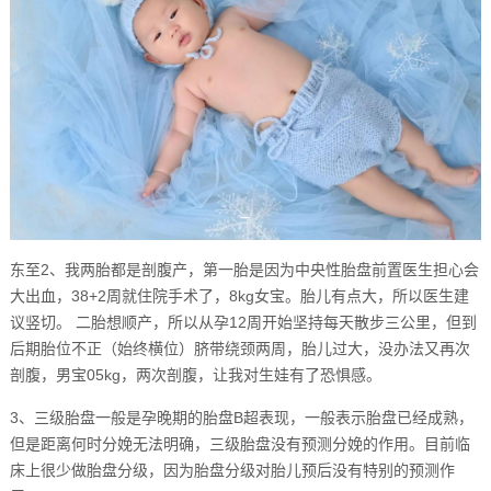
东至2、我两胎都是剖腹产，第一胎是因为中央性胎盘前置医生担心会
大出血，38+2周就住院手术了，8kg女宝。胎儿有点大，所以医生建
议竖切。 二胎想顺产，所以从孕12周开始坚持每天散步三公里，但到
后期胎位不正（始终横位）脐带绕颈两周，胎儿过大，没办法又再次
剖腹，男宝05kg，两次剖腹，让我对生娃有了恐惧感。
3、三级胎盘一般是孕晚期的胎盘B超表现，一般表示胎盘已经成熟，
但是距离何时分娩无法明确，三级胎盘没有预测分娩的作用。目前临
床上很少做胎盘分级，因为胎盘分级对胎儿预后没有特别的预测作